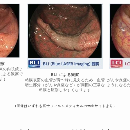
観察
来の内視鏡よ
による観察で
BLI による観察
ます
粘膜表面の血管が青〜緑に見えるため，血管
がんや炎症
増生部分（がんや炎症など）が周囲の正常な
ようになる
粘膜と区別しやすくなります
（画像はいずれも富士フィルムメディカルのwebサイトより）