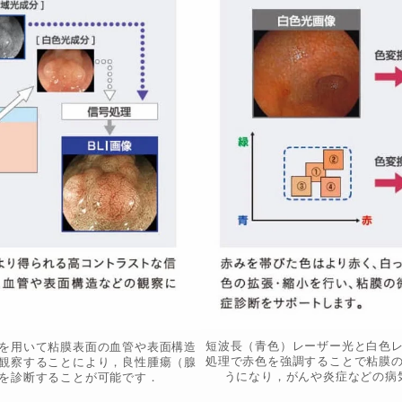
短波長（青色）レーザー光と白色
を用いて粘膜表面の血管や表面構造
処理で赤色を強調することで粘膜
観察することにより，良性腫瘍（腺
うになり，がんや炎症などの病
を診断することが可能です．