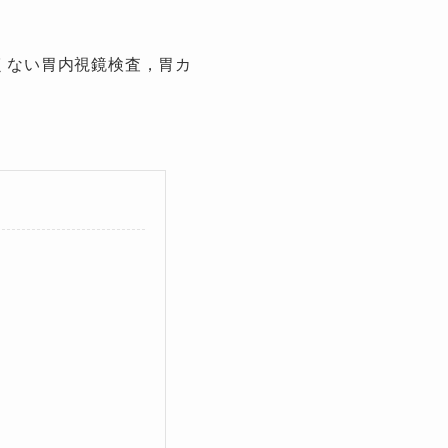
くない胃内視鏡検査，胃カ