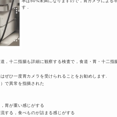
率は50%未満になりますので，胃カメラによる
す．
食道，十二指腸も詳細に観察する検査で，食道・胃・十二指
はぜひ一度胃カメラを受けられることをお勧めします.
査）で異常を指摘された
い，胃が重い感じがする
逆流する，食べものが詰まる感じがする