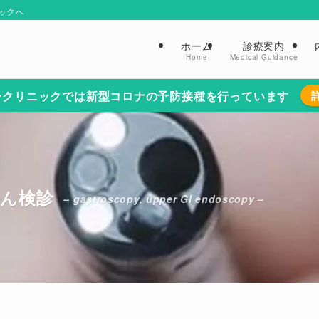
ックへ
ホーム
診療案内
Home
Medical Guidance
ークリニックでは新型コロナの予防接種を行っています
がん検診
– gastroscopy, upper GI endoscopy –