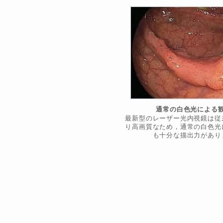
通常の白色光による
最新型のレーザー光内視鏡は従
り高画質なため，通常の白色光
も十分な描出力があり